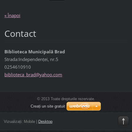
« Înapoi
Contact
Biblioteca Municipală Brad
Strada:Independenţei, nr.5
0254610910
bibliote
ca_brad@
yahoo.co
m
© 2013 Toate drepturile rezervate.
Creați un site gratuit
Vizualizați:
Mobile
|
Desktop