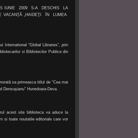
 DE 15 IUNIE 2009 S-A DESCHIS LA
E VACANŢĂ „HAIDEŢI ÎN LUMEA
nternational “Global Libraries”, prin
iotecarilor si Bibliotecilor Publice din
norată sa primeasca titlul de "Cea mai
Ovid Densuşianu" Hunedoara-Deva.
ul acest site biblioteca va aduce la
 si toate noutatile editoriale care vor