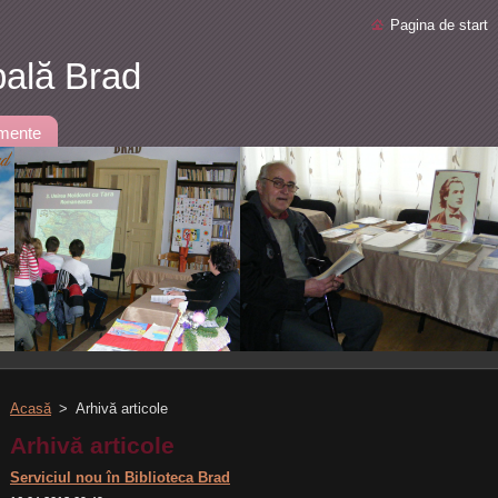
Pagina de start
pală Brad
mente
Acasă
>
Arhivă articole
Arhivă articole
Serviciul nou în Biblioteca Brad