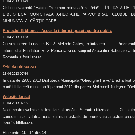
16.04.2013 09:49
Club de vacanţă "Haideti în lumea minunată a cărţii!" ÎN DATA
BIBLIOTECA MUNICIPALĂ „GHEORGHE PARVU” BRAD CLUBUL D
MINUNATĂ A CĂRŢII” CARE...
Proiectul Biblionet - Acces la internet gratuit pentru public
16.04.2013 09:38
Cu sustinerea Fundatiei Bill & Melinda Gates, initiatoarea Programului I
intermediul Fundatiei IREX Romania si cu sprijinul Asociatiei Nationale a Bibl
Romania a fost lansat...
Stiri de ultima ora
16.04.2013 07:56
În data de 29.03.2013 Biblioteca Municipală "Gheorghe Parvu"Brad a fost o
bună bibliotecă municipală"pe anul 2012 din partea Bibliotecii Judeţene "
Website lansat
16.04.2013 07:55
Noul nostru website a fost lansat astăzi. Stimati utilizatori Cu ajutor
cunostinta activitatea acesteia, manifestarile de promovare a lecturii precum
intra în biblioteca.
Elemente:
11 - 14 din 14