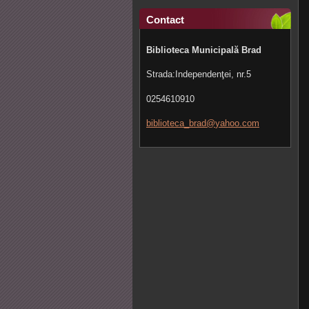
Contact
Biblioteca Municipală Brad
Strada:Independenţei, nr.5
0254610910
bibliote
ca_brad@
yahoo.co
m